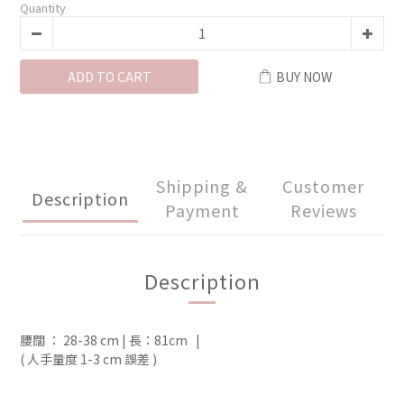
Quantity
ADD TO CART
BUY NOW
Shipping &
Customer
Description
Payment
Reviews
Description
腰闊 ： 28-38 cm | 長：81cm   |  
( 人手量度 1-3 cm 誤差 )