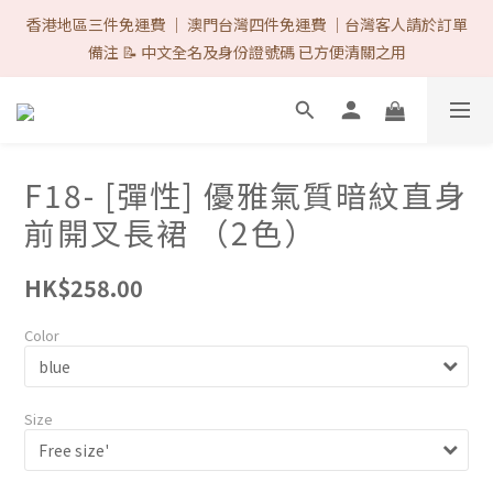
首次購物優惠 Follow IG & Like 3 posts 可減-$8 ♡（完成後DM取
香港地區三件免運費 ｜ 澳門台灣四件免運費 ｜台灣客人請於訂單
優惠代碼）/ 網站所有的付款方式 1律免手續費. ♡ 
備注 📝 中文全名及身份證號碼 已方便清關之用
首次購物優惠 Follow IG & Like 3 posts 可減-$8 ♡（完成後DM取
優惠代碼）/ 網站所有的付款方式 1律免手續費. ♡ 
F18- [彈性] 優雅氣質暗紋直身
前開叉長裙 （2色）
HK$258.00
Color
Size