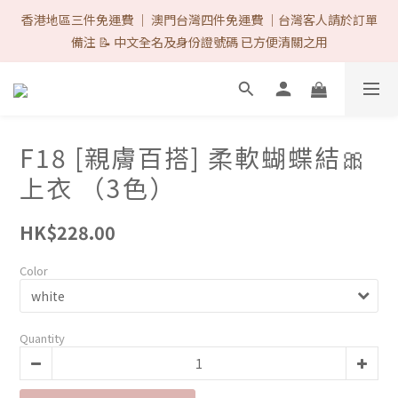
首次購物優惠 Follow IG & Like 3 posts 可減-$8 ♡（完成後DM取
香港地區三件免運費 ｜ 澳門台灣四件免運費 ｜台灣客人請於訂單
優惠代碼）/ 網站所有的付款方式 1律免手續費. ♡ 
備注 📝 中文全名及身份證號碼 已方便清關之用
首次購物優惠 Follow IG & Like 3 posts 可減-$8 ♡（完成後DM取
優惠代碼）/ 網站所有的付款方式 1律免手續費. ♡ 
F18 [親膚百搭] 柔軟蝴蝶結🎀
上衣 （3色）
HK$228.00
Color
Quantity