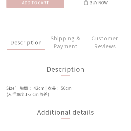
ADD TO CART
BUY NOW
Shipping &
Customer
Description
Payment
Reviews
Description
Size’ 胸闊 ： 42cm | 衣長： 56cm  
(人手量度 1-3 cm 誤差)
Additional details