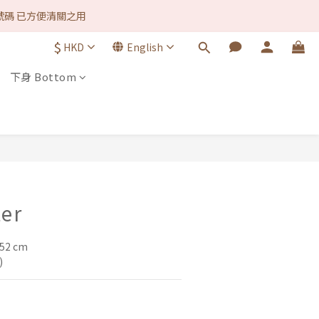
款方式 1律免手續費. ♡ 
號碼 已方便清關之用
$
HKD
English
款方式 1律免手續費. ♡ 
下身 Bottom
BUY NOW
ter
52 cm 
)