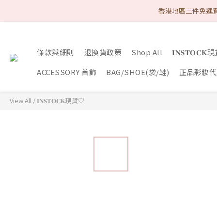
首次購物優惠 Follow
香港地區三件免運費
首次購物優惠 Follow
條款與細則
退換貨政策
Shop All
𝐈𝐍𝐒𝐓𝐎𝐂
ACCESSORY 首飾
BAG/SHOE(袋/鞋)
正品彩妝代購
View All
/
𝐈𝐍𝐒𝐓𝐎𝐂𝐊現貨♡