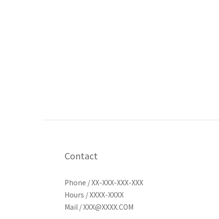
Contact
Phone / XX-XXX-XXX-XXX
Hours / XXXX-XXXX
Mail / XXX@XXXX.COM