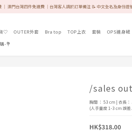
 IG & Like 3 posts 可減-$8 ♡（完成後DM取優惠代碼）/ 網站所有的付
 ｜ 澳門台灣四件免運費 ｜台灣客人請於訂單備注 📝 中文全名及身份證
 IG & Like 3 posts 可減-$8 ♡（完成後DM取優惠代碼）/ 網站所有的付
現貨♡
OUTER外套
Bra top
TOP上衣
套裝
OPS連身裙
-💐
/sales ou
胸闊 ： 53 cm | 衣長： 
(人手量度 1-3 cm 誤差.
HK$318.00