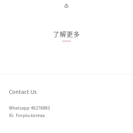
⚠️
了解更多
Contact Us
Whatsapp:
46276883
IG:
Foryou.koreaa