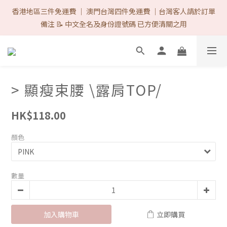
首次購物優惠 Follow IG & Like 3 posts 可減-$8 ♡（完成後DM取
香港地區三件免運費 ｜ 澳門台灣四件免運費 ｜台灣客人請於訂單
優惠代碼）/ 網站所有的付款方式 1律免手續費. ♡ 
備注 📝 中文全名及身份證號碼 已方便清關之用
首次購物優惠 Follow IG & Like 3 posts 可減-$8 ♡（完成後DM取
優惠代碼）/ 網站所有的付款方式 1律免手續費. ♡ 
> 顯瘦束腰 \露肩TOP/
HK$118.00
顏色
數量
加入購物車
立即購買