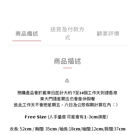
送貨及付款方
商品描述
顧客評價
式
商品描述
⚠️
預購產品會於截單日起計大約 𝟕至𝟏𝟒個工作天到達香港
東大門逢星期五也會是休假喔
故此工作天不會把星期五、六日及公眾假期計算在內 ：）
𝗙𝗿𝗲𝗲 𝗦𝗶𝘇𝗲 (人手量度 可能會有𝟭-3𝗰𝗺誤差）
衣長: 52𝗰𝗺 / 胸闊: 35𝗰𝗺 /袖長
:18
𝗰𝗺/袖闊
:12
𝗰𝗺/肩闊
:37
𝗰𝗺