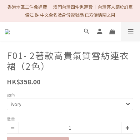
首次購物優惠 Follow IG & Like 3 posts 可減-$8 ♡（完成後DM取
香港地區三件免運費 ｜ 澳門台灣四件免運費 ｜台灣客人請於訂單
優惠代碼）/ 網站所有的付款方式 1律免手續費. ♡ 
備注 📝 中文全名及身份證號碼 已方便清關之用
首次購物優惠 Follow IG & Like 3 posts 可減-$8 ♡（完成後DM取
優惠代碼）/ 網站所有的付款方式 1律免手續費. ♡ 
F01- 2著款高貴氣質雪紡連衣
裙（2色）
HK$358.00
顏色
數量