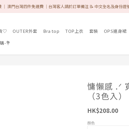
 IG & Like 3 posts 可減-$8 ♡（完成後DM取優惠代碼）/ 網站所有的付
 ｜ 澳門台灣四件免運費 ｜台灣客人請於訂單備注 📝 中文全名及身份證
 IG & Like 3 posts 可減-$8 ♡（完成後DM取優惠代碼）/ 網站所有的付
現貨♡
OUTER外套
Bra top
TOP上衣
套裝
OPS連身裙
-💐
慵懶感 .
（3色入）
HK$208.00
顏色