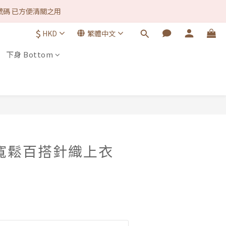
款方式 1律免手續費. ♡ 
號碼 已方便清關之用
$
HKD
繁體中文
款方式 1律免手續費. ♡ 
下身 Bottom
立即購買
ᐟ 寬鬆百搭針織上衣