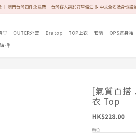
 IG & Like 3 posts 可減-$8 ♡（完成後DM取優惠代碼）/ 網站所有的付
 ｜ 澳門台灣四件免運費 ｜台灣客人請於訂單備注 📝 中文全名及身份證
 IG & Like 3 posts 可減-$8 ♡（完成後DM取優惠代碼）/ 網站所有的付
現貨♡
OUTER外套
Bra top
TOP上衣
套裝
OPS連身裙
-💐
[氣質百搭 
衣 Top
HK$228.00
顏色