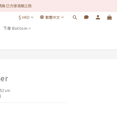
款方式 1律免手續費. ♡ 
號碼 已方便清關之用
$
HKD
繁體中文
款方式 1律免手續費. ♡ 
下身 Bottom
立即購買
ter
52 cm 
)