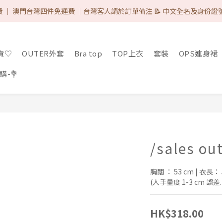
 IG & Like 3 posts 可減-$8 ♡（完成後DM取優惠代碼）/ 網站所有的付
 ｜ 澳門台灣四件免運費 ｜台灣客人請於訂單備注 📝 中文全名及身份證
 IG & Like 3 posts 可減-$8 ♡（完成後DM取優惠代碼）/ 網站所有的付
現貨♡
OUTER外套
Bra top
TOP上衣
套裝
OPS連身裙
-💐
/sales ou
胸闊 ： 53 cm | 衣長： 
(人手量度 1-3 cm 誤差.
HK$318.00